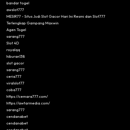
bandar togel
awslot777
MESIR77 - Situs Judi Slot Gacor Hari Ini Resmi dan Slot777
Terlengkap Gampang Maxwin
Agen Togel
sarang777
Slot 4D
royalqq
hiburan138
slot gacor
sarang777
ceria777
viralslot77
coba777
https://cemara777.com/
https://awtarmedia.com/
sarang777
cendanabet
cendanabet
cendanabet