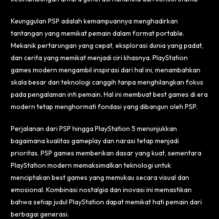
Keunggulan PSP adalah kemampuannya menghadirkan
tantangan yang memikat pemain dalam format portable.
Mekanik pertarungan yang cepat, eksplorasi dunia yang padat,
dan cerita yang memikat menjadi ciri khasnya. PlayStation
games modern mengambil inspirasi dari hal ini, menambahkan
skala besar dan teknologi canggih tanpa menghilangkan fokus
pada pengalaman inti pemain. Hal ini membuat best games di era
modern tetap menghormati fondasi yang dibangun oleh PSP.
Perjalanan dari PSP hingga PlayStation 5 menunjukkan
bagaimana kualitas gameplay dan narasi tetap menjadi
prioritas. PSP games memberikan dasar yang kuat, sementara
PlayStation modern memaksimalkan teknologi untuk
menciptakan best games yang memukau secara visual dan
emosional. Kombinasi nostalgia dan inovasi ini memastikan
bahwa setiap judul PlayStation dapat memikat hati pemain dari
berbagai generasi.