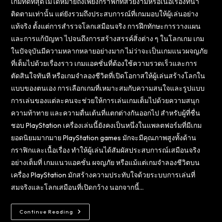
เกมที่ดีที่สุดไม่ได้หมายถึงเพียงกราฟิกที่สวยงามหรือเนื้อเรื่องที่น่า
ติดตามเท่านั้น แต่ยังรวมถึงประสบการณ์ที่เกมมอบให้ผู้เล่นอย่าง
แท้จริง ตั้งแต่การสำรวจโลกเสมือนจริง การฝึกทักษะการวางแผน
และการแก้ปัญหา ไปจนถึงการสร้างสรรค์สิ่งต่าง ๆ ในโลกเกม เกม
ในปัจจุบันมีความหลากหลายอย่างมาก ไม่ว่าจะเป็นเกมแนวผจญภัย
ที่เต็มไปด้วยเรื่องราว เกมแอคชั่นที่ต้องใช้ความรวดเร็วและการ
ตัดสินใจทันที หรือเกมจำลองชีวิตที่เปิดโอกาสให้ผู้เล่นสร้างโลกใน
แบบของตนเอง การเลือกเกมที่เหมาะสมกับความสนใจและรูปแบบ
การเล่นของแต่ละคนจะช่วยให้การเล่นเกมเต็มไปด้วยความสนุก
ความท้าทาย และความตื่นเต้นที่แตกต่างกันออกไป สำหรับผู้ที่ชื่น
ชอบ PlayStation เครื่องเล่นนี้ยังคงเป็นหนึ่งในแพลตฟอร์มที่มีเกม
ยอดนิยมมากมาย PlayStation games มักจะมีคุณภาพสูงทั้งด้าน
กราฟิกและเนื้อเรื่อง ทำให้ผู้เล่นได้สัมผัสประสบการณ์เสมือนจริง
อย่างเต็มที่ เกมแนวแอคชั่น ผจญภัย หรือแม้แต่เกมจำลองชีวิตบน
เครื่อง PlayStation มักสร้างความประทับใจด้วยระบบการเล่นที่
สมจริงและโลกเสมือนที่เปิดกว้าง นอกจากนี้…
Continue Reading