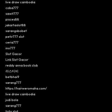
live draw cambodia
coba777
sawit777
pisces88
jakartaslot88
sarangsbobet
petir777 slot
ceria777
ino777
Slot Gacor
Link Slot Gacor
reddy anna book club
라스티비
betbhai9
sarang777
https://hairweromaha.com/
live draw cambodia
judi bola
sarang777
toto slot