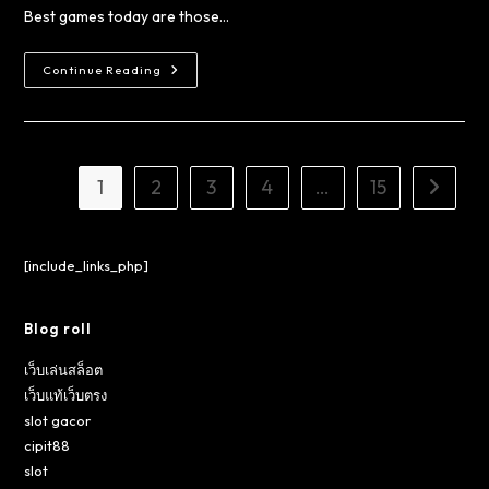
Best games today are those…
Continue Reading
1
2
3
4
…
15
[include_links_php]
Blog roll
เว็บเล่นสล็อต
เว็บแท้เว็บตรง
slot gacor
cipit88
slot