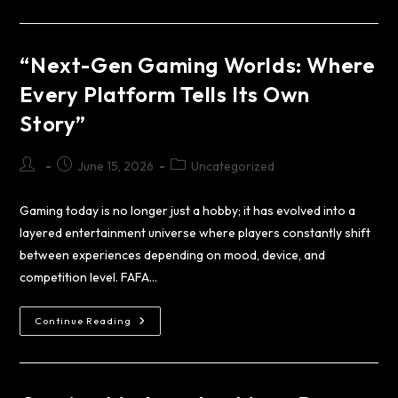
“Next-Gen Gaming Worlds: Where
Every Platform Tells Its Own
Story”
June 15, 2026
Uncategorized
Gaming today is no longer just a hobby; it has evolved into a
layered entertainment universe where players constantly shift
between experiences depending on mood, device, and
competition level. FAFA…
Continue Reading