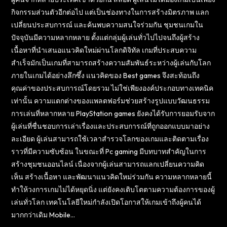
กิจกรรมส่วนตัวอีกต่อไป แต่เป็นช่องทางในการสร้างมิตรภาพ แลก
เปลี่ยนประสบการณ์ และค้นพบความสนใจร่วมกัน ชุมชนเกมใน
ปัจจุบันมีความหลากหลาย ตั้งแต่กลุ่มผู้เล่นทั่วไปไปจนถึงผู้สร้าง
เนื้อหาที่นำเสนอแนวคิดใหม่ผ่านโลกดิจิทัล เกมที่ประสบความ
สำเร็จมักเป็นเกมที่สามารถสร้างความสัมพันธ์ระหว่างผู้เล่นกับโลก
ภายในเกมได้อย่างลึกซึ้ง แนวคิดของ Best games จึงสะท้อนถึง
คุณค่าของประสบการณ์โดยรวม ไม่ใช่เพียงองค์ประกอบทางเทคนิค
เท่านั้น ความแตกต่างของแพลตฟอร์มช่วยสร้างรูปแบบวัฒนธรรม
การเล่นที่หลากหลาย PlayStation games ยังคงได้รับการยอมรับจาก
ผู้เล่นที่ชื่นชอบการเล่าเรื่องและประสบการณ์ที่ถูกออกแบบมาอย่าง
ละเอียด ผู้เล่นสามารถใช้เวลาสำรวจโลกของเกมและติดตามเรื่อง
ราวที่มีความซับซ้อน ในขณะที่ Pc gaming มีบทบาทสำคัญในการ
สร้างชุมชนออนไลน์ เนื่องจากผู้เล่นสามารถแลกเปลี่ยนความคิด
เห็น สร้างเนื้อหา และพัฒนาแนวคิดใหม่ร่วมกัน ความหลากหลายนี้
ทำให้วงการเกมไม่ได้หยุดนิ่ง แต่ยังคงเติบโตตามความต้องการของผู้
เล่นทั่วโลก เทคโนโลยีใหม่กำลังเปิดโอกาสให้เกมเข้าถึงผู้คนได้
มากกว่าเดิม Mobile…