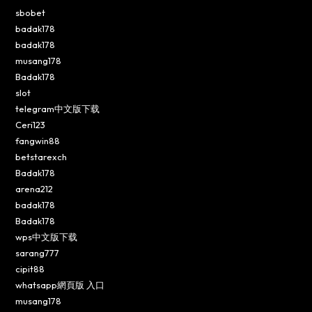
sbobet
badak178
badak178
musang178
Badak178
slot
telegram中文版下载
Ceri123
fangwin88
betstarexch
Badak178
arena212
badak178
Badak178
wps中文版下载
sarang777
cipit88
whatsapp網頁版 入口
musang178