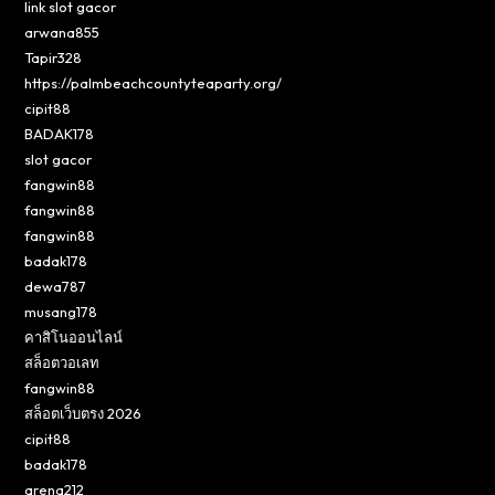
link slot gacor
arwana855
Tapir328
https://palmbeachcountyteaparty.org/
cipit88
BADAK178
slot gacor
fangwin88
fangwin88
fangwin88
badak178
dewa787
musang178
คาสิโนออนไลน์
สล็อตวอเลท
fangwin88
สล็อตเว็บตรง 2026
cipit88
badak178
arena212