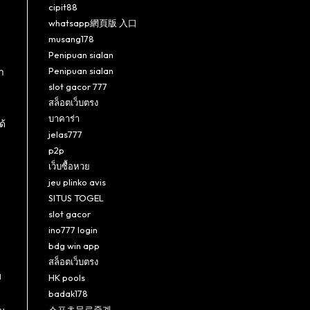
cipit88
whatsapp網頁版 入口
musang178
Penipuan sialan
Penipuan sialan
า
slot gacor 777
สล็อตเว็บตรง
บาคาร่า
ด้
jelas777
p2p
เว็บซื้อหวย
jeu plinko avis
SITUS TOGEL
slot gacor
ino777 login
bdg win app
สล็อตเว็บตรง
ม
HK pools
badak178
스포츠무료중계