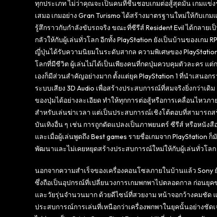
ทุกประเภท ไม่ว่าคุณจะเป็นคนที่ชื่นชอบเกมต่อสู้สุดมัน เกมแข่งรถ
เสมอ เกมอย่าง Gran Turismo ได้สร้างมาตรฐานใหม่ให้กับเกมแข
รู้สึกราวกับกำลังขับรถจริง ขณะที่ซีรีส์ Resident Evil ได้
กลัวให้กับผู้เล่นทั่วโลก อีกทั้ง PlayStation ยังเป็นบ้านของ
ญี่ปุ่นได้รับความนิยมในระดับสากล ความพิเศษของ PlayStation
โลกที่มีชีวิต ผู้เล่นไม่ได้เป็นเพียงคนที่กดปุ่มควบคุมตัวละคร แ
เองก็มีส่วนสำคัญอย่างมาก ตั้งแต่ยุค PlayStation 1 ที่นำเสนอกร
ระบบเสียง 3D Audio เพื่อสร้างประสบการณ์ที่สมจริงยิ่งกว่าเดิ
ของปุ่มได้อย่างละเอียด ทำให้ทุกการต่อสู้หรือการเคลื่อนไหวภายใ
สำหรับเล่นฆ่าเวลา แต่เป็นประสบการณ์เชิงโต้ตอบที่สามารถส
บันเทิงอื่น ๆ เช่น การถูกดัดแปลงเป็นภาพยนตร์ ซีรีส์ หรือหนังสือ
และเมื่อผู้เล่นพูดถึง Best games รายชื่อเกมจาก PlayStation 
พัฒนาและไม่เคยหยุดสร้างประสบการณ์ใหม่ให้กับผู้เล่นทั่วโลก
นอกจากความสำเร็จของเครื่องคอนโซลภายในบ้านแล้ว Sony ยังส
ซึ่งถือเป็นอุปกรณ์ที่เปลี่ยนวงการเกมพกพาไปตลอดกาล ก่อนย
และวัยรุ่นจำนวนมาก ด้วยดีไซน์ที่สวยงาม หน้าจอกว้างคมชัด 
ประสบการณ์การเล่นที่เหนือกว่าเครื่องพกพาในยุคนั้นอย่างชั