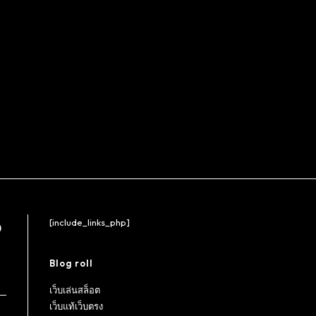
P
[include_links_php]
Blog roll
เว็บเล่นสล็อต
เว็บแท้เว็บตรง