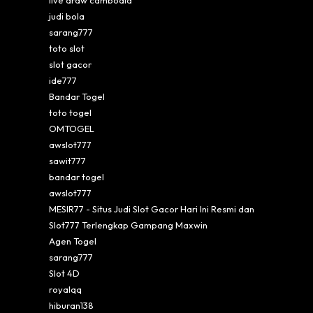
judi bola
sarang777
toto slot
slot gacor
ide777
Bandar Togel
toto togel
OMTOGEL
awslot777
sawit777
bandar togel
awslot777
MESIR77 - Situs Judi Slot Gacor Hari Ini Resmi dan
Slot777 Terlengkap Gampang Maxwin
Agen Togel
sarang777
Slot 4D
royalqq
hiburan138